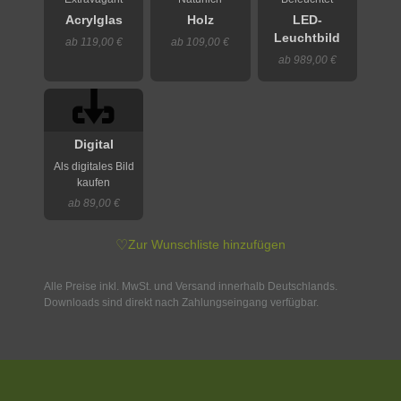
Acrylglas
Holz
LED-
Leuchtbild
ab 119,00 €
ab 109,00 €
ab 989,00 €
Digital
Als digitales Bild
kaufen
ab 89,00 €
♡
Zur Wunschliste hinzufügen
Alle Preise inkl. MwSt. und Versand innerhalb Deutschlands.
Downloads sind direkt nach Zahlungseingang verfügbar.