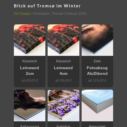
Blick auf Tromsø im Winter
Evi Seeger
/
Norwegen
,
Tromsø
/ Februar 2020
Klassisch
Klassisch
Edel
Leinwand
Leinwand
Fotoabzug
2cm
4cm
AluDibond
ab 89,00 €
ab 99,00 €
ab 119,00 €
Extravagant
Natürlich
Beleuchtet