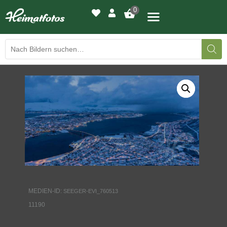
0
BILDERGALERIE
DRUCKQUALITÄTEN
LED-LEUCHTBILDER
WIR DRUCKEN IHR BILD
AUSSTELLUNGEN
MEDIEN-ID:
SEEGER-EVI_760513
HEIMATLICHTER
11190
KONTAKT