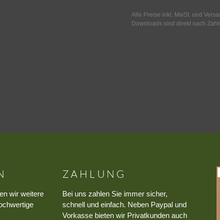
Alle Preise inkl. MwSt. und Vers
Downloads sind direkt nach Zahl
N
ZAHLUNG
en wir weitere
Bei uns zahlen Sie immer sicher,
ochwertige
schnell und einfach. Neben Paypal und
Vorkasse bieten wir Privatkunden auch