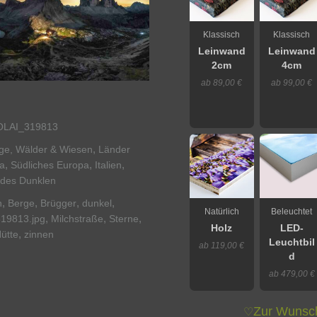
Klassisch
Klassisch
Leinwand
Leinwand
2cm
4cm
ab 89,00 €
ab 99,00 €
LAI_319813
,
rge, Wälder & Wiesen
Länder
,
,
,
a
Südliches Europa
Italien
 des Dunklen
,
,
,
,
n
Berge
Brügger
dunkel
Natürlich
Beleuchtet
,
,
,
319813.jpg
Milchstraße
Sterne
Holz
LED-
,
ütte
zinnen
Leuchtbil
ab 119,00 €
d
ab 479,00 €
Zur Wunsch
♡