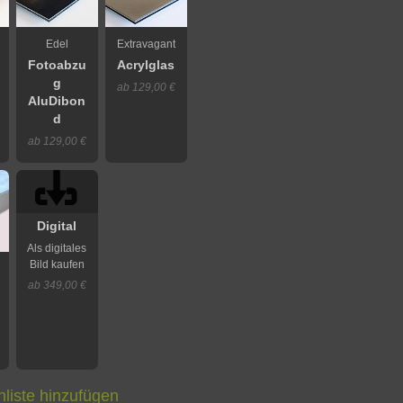
Edel
Extravagant
Fotoabzu
Acrylglas
g
ab 129,00 €
AluDibon
d
ab 129,00 €
Digital
Als digitales
Bild kaufen
ab 349,00 €
liste hinzufügen