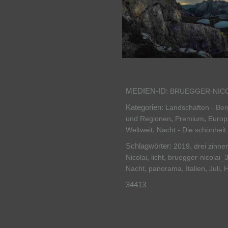
MEDIEN-ID:
BRUEGGER-NICO
Kategorien:
Landschaften - Be
,
,
und Regionen
Premium
Europ
,
Weltweit
Nacht - Die schönheit
Schlagwörter:
,
2019
drei zinne
,
,
Nicolai
licht
bruegger-nicolai_
,
,
,
,
Nacht
panorama
Italien
Juli
H
34413