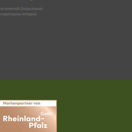
and innerhalb Deutschlands.
ungseingang verfügbar.