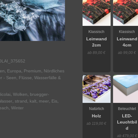
Klassisch
Klassisch
Leinwand
Leinwand
2cm
4cm
ab 89,00 €
ab 99,00 €
LAI_375652
,
,
,
nen
Europa
Premium
Nördliches
 - Seen, Flüsse, Wasserfälle &
,
,
icolai
Wolken
bruegger-
,
,
,
,
,
Wasser
strand
kalt
meer
Eis
,
each
Winter
Natürlich
Beleuchtet
Holz
LED-
Leuchtbil
ab 119,00 €
d
ab 479,00 €