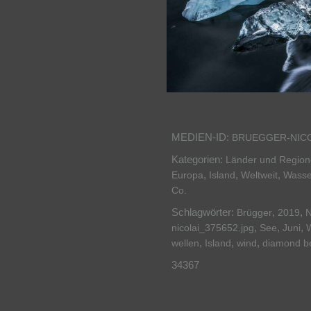
MEDIEN-ID:
BRUEGGER-NICO
Kategorien:
Länder und Regio
,
,
,
Europa
Island
Weltweit
Wasser
Co.
Schlagwörter:
,
,
Brügger
2019
N
,
,
,
nicolai_375652.jpg
See
Juni
,
,
,
wellen
Island
wind
diamond b
34367