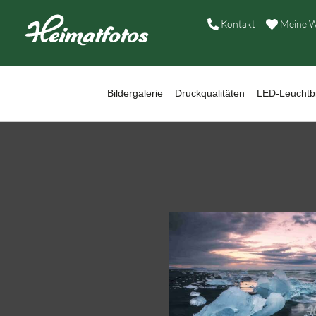
B
Kontakt
Meine W
D
L
Bildergalerie
Druckqualitäten
LED-Leuchtbi
W
B
A
H
K