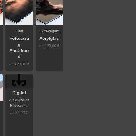
Edel
Extravagant
Fotoabzu
Acrylglas
g
ab 129,00 €
AluDibon
d
ab 129,00 €
Digital
Als digitales
Bild kaufen
ab 89,00 €