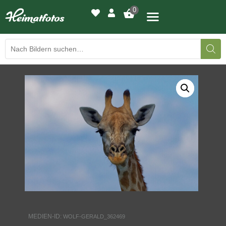
0
BILDERGALERIE
DRUCKQUALITÄTEN
LED-LEUCHTBILDER
WIR DRUCKEN IHR BILD
AUSSTELLUNGEN
HEIMATLICHTER
MEDIEN-ID:
WOLF-GERALD_362469
KONTAKT