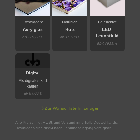
Extravagant
Natürlich
Beleuchtet
Acrylglas
Holz
LED-
Leuchtbild
ab 129,00 €
ab 119,00 €
ab 479,00 €
Digital
Als digitales Bild
kaufen
ab 89,00 €
♡
Zur Wunschliste hinzufügen
Alle Preise inkl. MwSt. und Versand innerhalb Deutschlands.
Downloads sind direkt nach Zahlungseingang verfügbar.