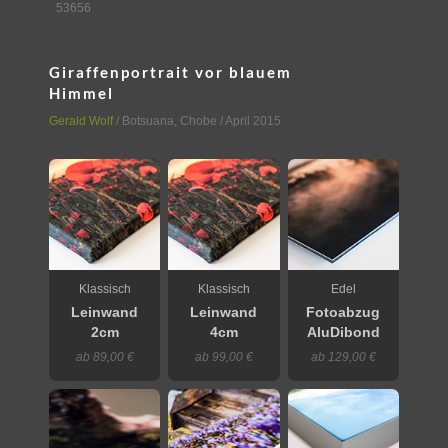
53656
Giraffenportrait vor blauem
Himmel
Gerald Wolf
/
Botsuana
,
Chobe
/ April 2015
Klassisch
Klassisch
Edel
Leinwand
Leinwand
Fotoabzug
2cm
4cm
AluDibond
ab 89,00 €
ab 99,00 €
ab 129,00 €