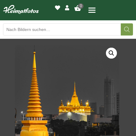
0
BILDERGALERIE
DRUCKQUALITÄTEN
LED-LEUCHTBILDER
WIR DRUCKEN IHR BILD
AUSSTELLUNGEN
HEIMATLICHTER
KONTAKT