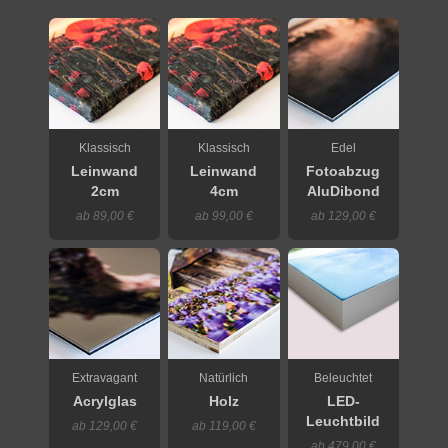
Klassisch
Klassisch
Edel
Leinwand
Leinwand
Fotoabzug
2cm
4cm
AluDibond
ab 89,00 €
ab 99,00 €
ab 129,00 €
Extravagant
Natürlich
Beleuchtet
Acrylglas
Holz
LED-
Leuchtbild
ab 129,00 €
ab 119,00 €
ab 479,00 €