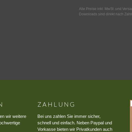
Alle Preise inkl. MwSt. und Vers
Downloads sind direkt nach Zahl
N
ZAHLUNG
en wir weitere
Bei uns zahlen Sie immer sicher,
ochwertige
schnell und einfach. Neben Paypal und
Vorkasse bieten wir Privatkunden auch