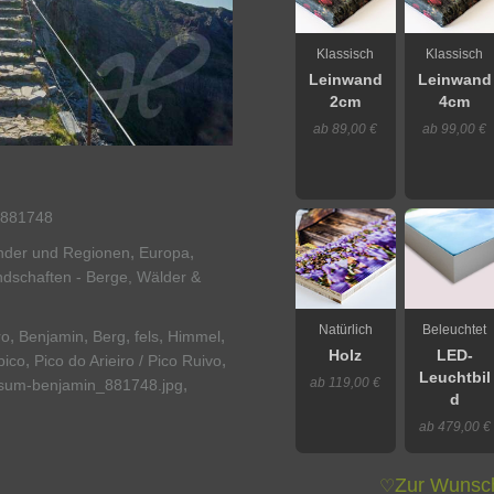
Klassisch
Klassisch
Leinwand
Leinwand
2cm
4cm
ab 89,00 €
ab 99,00 €
881748
,
,
nder und Regionen
Europa
dschaften - Berge, Wälder &
Natürlich
Beleuchtet
,
,
,
,
,
ro
Benjamin
Berg
fels
Himmel
Holz
LED-
,
,
pico
Pico do Arieiro / Pico Ruivo
Leuchtbil
ab 119,00 €
,
sum-benjamin_881748.jpg
d
ab 479,00 €
Zur Wunsch
♡