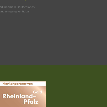
and innerhalb Deutschlands.
ungseingang verfügbar.