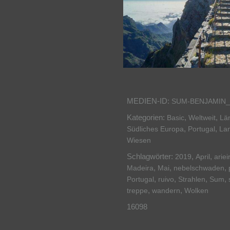
MEDIEN-ID:
SUM-BENJAMIN_
Kategorien:
,
,
Basic
Weltweit
Lä
,
,
Südliches Europa
Portugal
Lan
Wiesen
Schlagwörter:
,
,
2019
April
ariei
,
,
,
Madeira
Mai
nebelschwaden
,
,
,
,
Portugal
ruivo
Strahlen
Sum
,
,
treppe
wandern
Wolken
16098