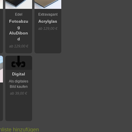
Edel
Extravagant
Fotoabzu
Acrylglas
g
ab 129,00 €
AluDibon
d
ab 129,00 €
Digital
Als digitales
Bild kaufen
ab 39,00 €
liste hinzufügen