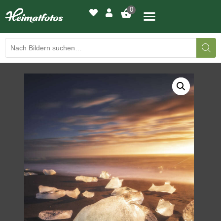
0
BILDERGALERIE
DRUCKQUALITÄTEN
LED-LEUCHTBILDER
WIR DRUCKEN IHR BILD
AUSSTELLUNGEN
HEIMATLICHTER
KONTAKT