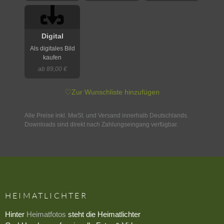
Digital
Als digitales Bild
kaufen
ab 89,00 €
♡
Zur Wunschliste hinzufügen
Alle Preise inkl. MwSt. und Versand innerhalb Deutschlands.
Downloads sind direkt nach Zahlungseingang verfügbar.
HEIMATLICHTER
Hinter
Heimatfotos
steht die Heimatlichter