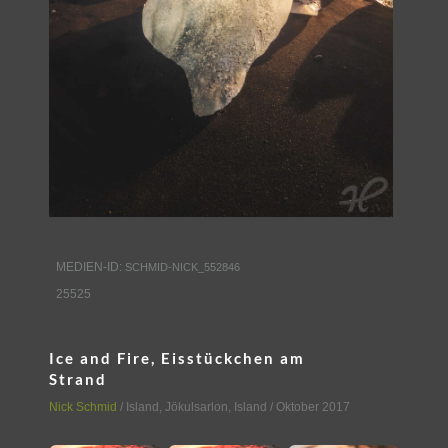
MEDIEN-ID:
SCHMID-NICK_552846
25525
Ice and Fire, Eisstückchen am
Strand
Nick Schmid
/
Island
,
Jökulsarlon, Island
/ Oktober 2017