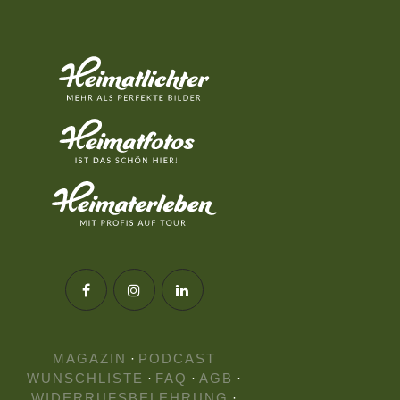
MAGAZIN
·
PODCAST
WUNSCHLISTE
·
FAQ
·
AGB
·
WIDERRUFSBELEHRUNG
·