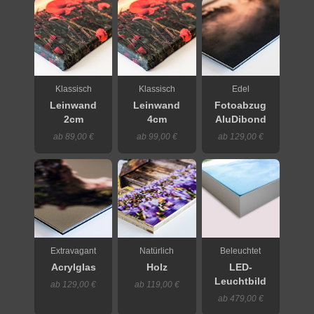
Klassisch
Klassisch
Edel
Leinwand
Leinwand
Fotoabzug
2cm
4cm
AluDibond
ab 89,00 €
ab 99,00 €
ab 129,00 €
Extravagant
Natürlich
Beleuchtet
Acrylglas
Holz
LED-
Leuchtbild
ab 129,00 €
ab 119,00 €
ab 479,00 €