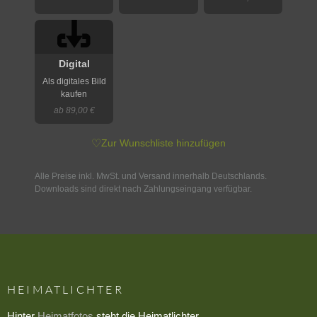
Digital
Als digitales Bild
kaufen
ab 89,00 €
♡
Zur Wunschliste hinzufügen
Alle Preise inkl. MwSt. und Versand innerhalb Deutschlands.
Downloads sind direkt nach Zahlungseingang verfügbar.
HEIMATLICHTER
Hinter
Heimatfotos
steht die Heimatlichter