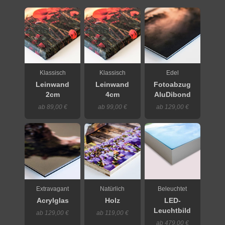
Klassisch
Klassisch
Edel
Leinwand
Leinwand
Fotoabzug
2cm
4cm
AluDibond
ab 89,00 €
ab 99,00 €
ab 129,00 €
Extravagant
Natürlich
Beleuchtet
Acrylglas
Holz
LED-
Leuchtbild
ab 129,00 €
ab 119,00 €
ab 479,00 €