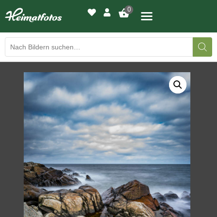
0
BILDERGALERIE
DRUCKQUALITÄTEN
LED-LEUCHTBILDER
WIR DRUCKEN IHR BILD
AUSSTELLUNGEN
HEIMATLICHTER
KONTAKT