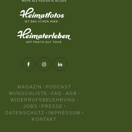
MAGAZIN
·
PODCAST
WUNSCHLISTE
·
FAQ
·
AGB
·
WIDERRUFSBELEHRUNG
·
JOBS
·
PRESSE
·
DATENSCHUTZ
·
IMPRESSUM
·
KONTAKT