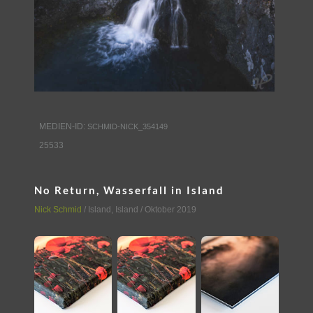
MEDIEN-ID:
SCHMID-NICK_354149
25533
No Return, Wasserfall in Island
Nick Schmid
/
Island
,
Island
/ Oktober 2019