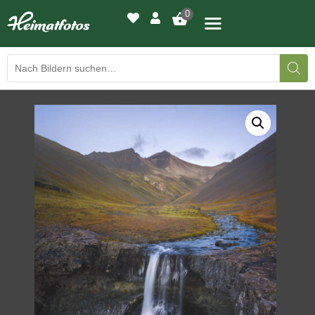
0
BILDERGALERIE
DRUCKQUALITÄTEN
LED-LEUCHTBILDER
WIR DRUCKEN IHR BILD
AUSSTELLUNGEN
HEIMATLICHTER
KONTAKT