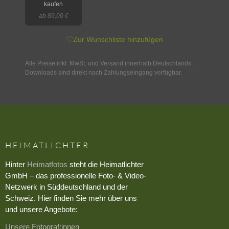
kaufen
ab 89,00 €
♡
Zur Wunschliste hinzufügen
Alle Preise inkl. MwSt. und Versand innerhalb Deutschlands.
Downloads sind direkt nach Zahlungseingang verfügbar.
HEIMATLICHTER
Hinter
Heimatfotos
steht die Heimatlichter
GmbH – das professionelle Foto- & Video-
Netzwerk in Süddeutschland und der
Schweiz. Hier finden Sie mehr über uns
und unsere Angebote:
Unsere Fotograf:innen