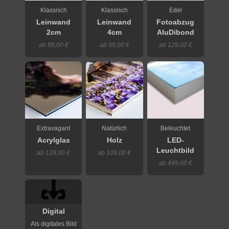
Klassisch
Klassisch
Edel
Leinwand
Leinwand
Fotoabzug
2cm
4cm
AluDibond
ab 89,00 €
ab 99,00 €
ab 129,00 €
Extravagant
Natürlich
Beleuchtet
Acrylglas
Holz
LED-
Leuchtbild
ab 129,00 €
ab 109,00 €
ab 449,00 €
Digital
Als digitales Bild