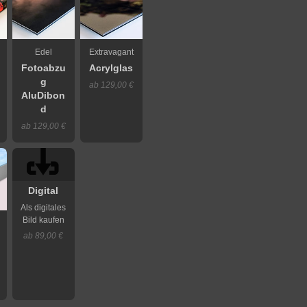
Edel
Extravagant
Fotoabzu
Acrylglas
g
ab 129,00 €
AluDibon
d
ab 129,00 €
Digital
Als digitales
Bild kaufen
ab 89,00 €