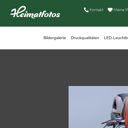
B
Kontakt
Meine W
D
L
Bildergalerie
Druckqualitäten
LED-Leuchtbi
W
B
A
H
K