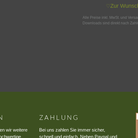
Zur Wunsch
♡
Alle Preise inkl. MwSt. und Vers
Downloads sind direkt nach Zahl
N
ZAHLUNG
en wir weitere
Bei uns zahlen Sie immer sicher,
ochwertige
schnell und einfach. Neben Paypal und