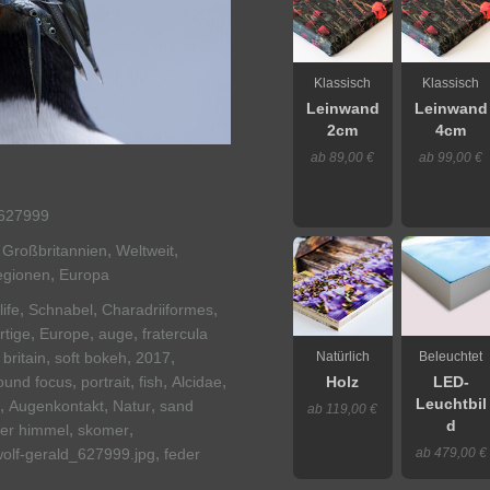
Klassisch
Klassisch
Leinwand
Leinwand
2cm
4cm
ab 89,00 €
ab 99,00 €
627999
,
,
,
Großbritannien
Weltweit
,
egionen
Europa
,
,
,
life
Schnabel
Charadriiformes
,
,
,
rtige
Europe
auge
fratercula
,
,
,
Natürlich
Beleuchtet
 britain
soft bokeh
2017
,
,
,
,
ound focus
portrait
fish
Alcidae
Holz
LED-
Leuchtbil
,
,
,
Augenkontakt
Natur
sand
ab 119,00 €
d
,
,
uer himmel
skomer
,
ab 479,00 €
olf-gerald_627999.jpg
feder