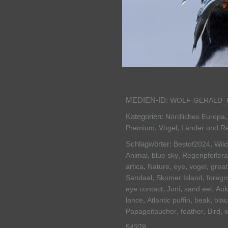
MEDIEN-ID:
WOLF-GERALD_
Kategorien:
Nördliches Europa
,
,
Premium
Vögel
Länder und R
Schlagwörter:
,
Bestof2024
Wild
,
,
Animal
blue sky
Regenpfeifera
,
,
,
,
artica
Nature
eye
vogel
great
,
,
Sandaal
Skomer Island
foregr
,
,
,
eye contact
Juni
sand eel
Auk
,
,
,
lance
Atlantic puffin
beak
bla
,
,
,
Papageitaucher
feather
Bird
w
54378