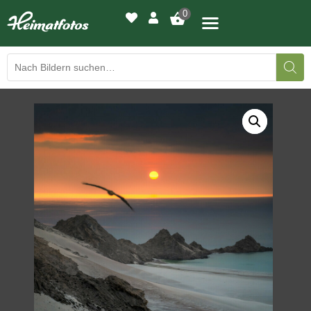
0
BILDERGALERIE
DRUCKQUALITÄTEN
LED-LEUCHTBILDER
WIR DRUCKEN IHR BILD
AUSSTELLUNGEN
HEIMATLICHTER
KONTAKT