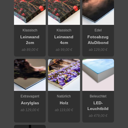
Klassisch
Klassisch
Edel
Leinwand
Leinwand
Fotoabzug
2cm
4cm
AluDibond
ab 89,00 €
ab 99,00 €
ab 129,00 €
Extravagant
Natürlich
Beleuchtet
Acrylglas
Holz
LED-
Leuchtbild
ab 129,00 €
ab 119,00 €
ab 479,00 €