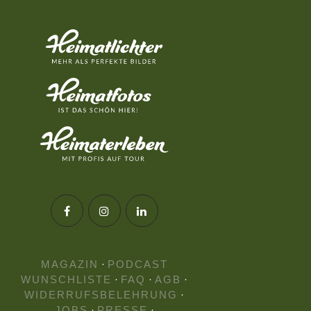
MAGAZIN
·
PODCAST
WUNSCHLISTE
·
FAQ
·
AGB
·
WIDERRUFSBELEHRUNG
·
JOBS
·
PRESSE
·