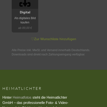
Digital
Als digitales Bild
kaufen
ab 89,00 €
♡
Zur Wunschliste hinzufügen
Alle Preise inkl. MwSt. und Versand innerhalb Deutschlands.
Downloads sind direkt nach Zahlungseingang verfügbar.
HEIMATLICHTER
Hinter
Heimatfotos
steht die Heimatlichter
GmbH – das professionelle Foto- & Video-