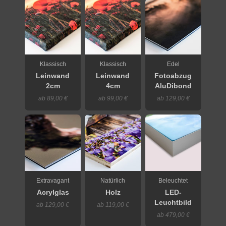
Klassisch
Klassisch
Edel
Leinwand
Leinwand
Fotoabzug
2cm
4cm
AluDibond
ab 89,00 €
ab 99,00 €
ab 129,00 €
Extravagant
Natürlich
Beleuchtet
Acrylglas
Holz
LED-
Leuchtbild
ab 129,00 €
ab 119,00 €
ab 479,00 €