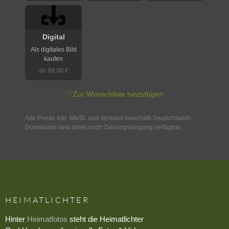
Digital
Als digitales Bild
kaufen
ab 89,00 €
♡
Zur Wunschliste hinzufügen
Alle Preise inkl. MwSt. und Versand innerhalb Deutschlands.
Downloads sind direkt nach Zahlungseingang verfügbar.
HEIMATLICHTER
Hinter
Heimatfotos
steht die Heimatlichter