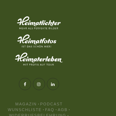
MAGAZIN
·
PODCAST
WUNSCHLISTE
·
FAQ
·
AGB
·
WIDERRUFSBELEHRUNG
·