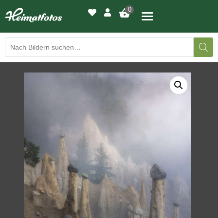
0
BILDERGALERIE
DRUCKQUALITÄTEN
LED-LEUCHTBILDER
WIR DRUCKEN IHR BILD
AUSSTELLUNGEN
HEIMATLICHTER
KONTAKT