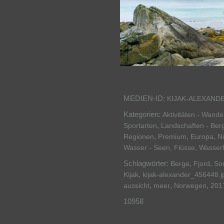
MEDIEN-ID:
KIJAK-ALEXAND
Kategorien:
Aktivitäten - Wand
,
Sportarten
Landschaften - Ber
,
,
,
Regionen
Premium
Europa
N
Wasser - Seen, Flüsse, Wasserf
Schlagwörter:
,
,
Berge
Fjord
So
,
Kijak
kijak-alexander_456448.j
,
,
,
aussicht
meer
Norwegen
201
10958