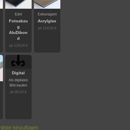
Edel
Extravagant
Fotoabzu
Acrylglas
g
ab 129,00 €
AluDibon
d
ab 129,00 €
Digital
Als digitales
Bild kaufen
ab 89,00 €
liste hinzufügen