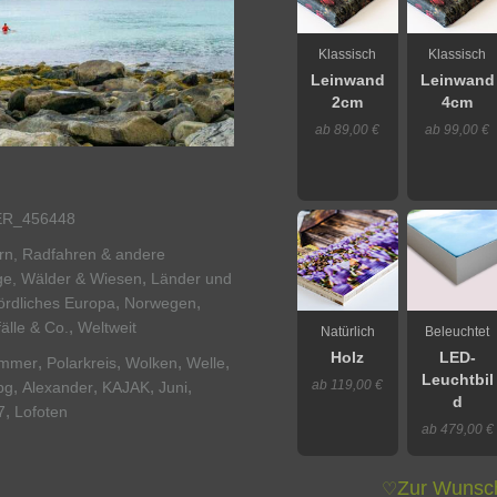
Klassisch
Klassisch
Leinwand
Leinwand
2cm
4cm
ab 89,00 €
ab 99,00 €
ER_456448
ern, Radfahren & andere
,
ge, Wälder & Wiesen
Länder und
,
,
ördliches Europa
Norwegen
,
älle & Co.
Weltweit
Natürlich
Beleuchtet
Holz
LED-
,
,
,
,
mmer
Polarkreis
Wolken
Welle
Leuchtbil
ab 119,00 €
,
,
,
,
pg
Alexander
KAJAK
Juni
d
,
7
Lofoten
ab 479,00 €
Zur Wunsch
♡