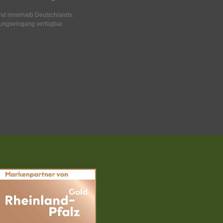
and innerhalb Deutschlands.
ungseingang verfügbar.