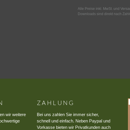
Alle Preise inkl. MwSt. und Vers
Downloads sind direkt nach Zahl
N
ZAHLUNG
en wir weitere
Bei uns zahlen Sie immer sicher,
ochwertige
schnell und einfach. Neben Paypal und
Vorkasse bieten wir Privatkunden auch