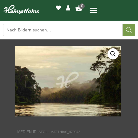
0
BILDERGALERIE
DRUCKQUALITÄTEN
LED-LEUCHTBILDER
WIR DRUCKEN IHR BILD
AUSSTELLUNGEN
HEIMATLICHTER
MEDIEN-ID:
STOLL-MATTHIAS_470042
KONTAKT