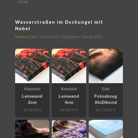
44246
Wasserstraßen im Dschungel mit
Nebel
Matthias Stoll
/
Costa Rica
,
Tortuguero
/ Januar 2022
Klassisch
Klassisch
Edel
Leinwand
Leinwand
Fotoabzug
2cm
4cm
AluDibond
ab 89,00 €
ab 99,00 €
ab 129,00 €