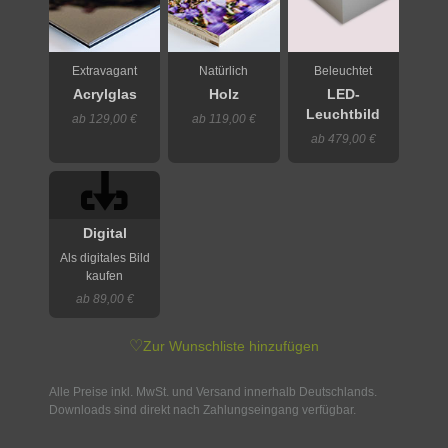
Extravagant
Natürlich
Beleuchtet
Acrylglas
Holz
LED-
Leuchtbild
ab 129,00 €
ab 119,00 €
ab 479,00 €
Digital
Als digitales Bild
kaufen
ab 89,00 €
♡
Zur Wunschliste hinzufügen
Alle Preise inkl. MwSt. und Versand innerhalb Deutschlands.
Downloads sind direkt nach Zahlungseingang verfügbar.