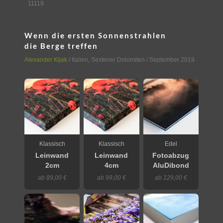
11119
Wenn die ersten Sonnenstrahlen
die Berge treffen
Alexander Kijak
/
Italien
,
Sextener Dolomiten
/ September 2019
Klassisch
Klassisch
Edel
Leinwand
Leinwand
Fotoabzug
2cm
4cm
AluDibond
ab 89,00 €
ab 99,00 €
ab 129,00 €