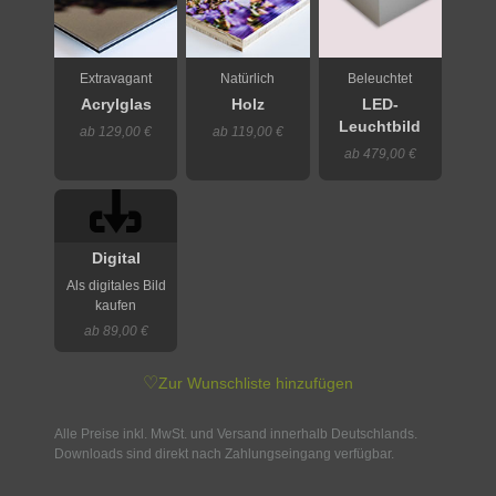
Extravagant
Natürlich
Beleuchtet
Acrylglas
Holz
LED-
Leuchtbild
ab 129,00 €
ab 119,00 €
ab 479,00 €
Digital
Als digitales Bild
kaufen
ab 89,00 €
♡
Zur Wunschliste hinzufügen
Alle Preise inkl. MwSt. und Versand innerhalb Deutschlands.
Downloads sind direkt nach Zahlungseingang verfügbar.