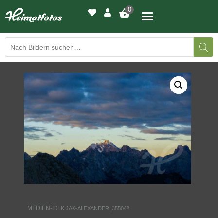
0
BILDERGALERIE
DRUCKQUALITÄTEN
LED-LEUCHTBILDER
WIR DRUCKEN IHR BILD
AUSSTELLUNGEN
HEIMATLICHTER
MEDIEN-ID:
KIJAK-ALEXANDER_355042
KONTAKT