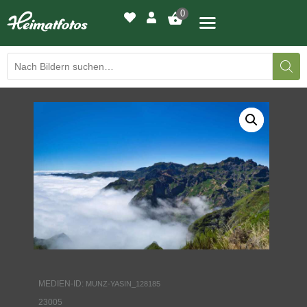
0
BILDERGALERIE
DRUCKQUALITÄTEN
LED-LEUCHTBILDER
WIR DRUCKEN IHR BILD
AUSSTELLUNGEN
HEIMATLICHTER
MEDIEN-ID:
MUNZ-YASIN_128185
KONTAKT
23005