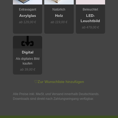
Extravagant
Natürlich
Beleuchtet
Acrylglas
Holz
LED-
Leuchtbild
ab 129,00 €
ab 119,00 €
ab 479,00 €
Digital
Als digitales Bild
kaufen
ab 39,00 €
♡
Zur Wunschliste hinzufügen
Alle Preise inkl. MwSt. und Versand innerhalb Deutschlands.
Downloads sind direkt nach Zahlungseingang verfügbar.