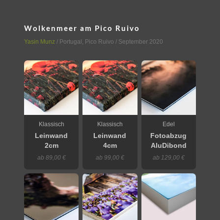
Wolkenmeer am Pico Ruivo
Yasin Munz
/
Portugal
,
Pico Ruivo
/ September 2020
Klassisch
Klassisch
Edel
Leinwand
Leinwand
Fotoabzug
2cm
4cm
AluDibond
ab 89,00 €
ab 99,00 €
ab 129,00 €