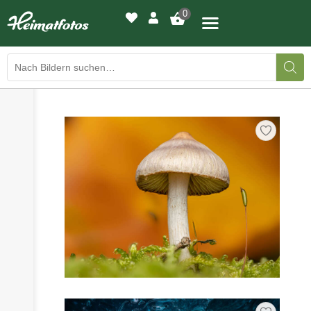
0
›
›
BILDERGALERIE
DRUCKQUALITÄTEN
›
LED-LEUCHTBILDER
›
WIR DRUCKEN IHR BILD
›
AUSSTELLUNGEN
›
HEIMATLICHTER
KONTAKT
›