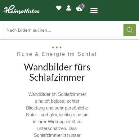
0
BILDERGALERIE
Ruhe & Energie im Schlaf
DRUCKQUALITÄTEN
Wandbilder fürs
Schlafzimmer
LED-LEUCHTBILDER
WIR DRUCKEN IHR BILD
Wandbilder im Schlafzimmer
sind oft beides: echter
AUSSTELLUNGEN
Blickfang und sehr persönliche
Note – und gleichzeitig sind sie
HEIMATLICHTER
in ihrer Wirkung nicht zu
unterschätzen. Das
KONTAKT
Schlafzimmer ist unser