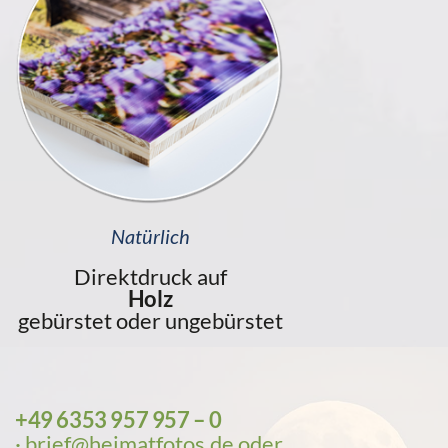
Natürlich
Direktdruck auf
Holz
gebürstet oder ungebürstet
+49 6353 957 957 – 0
·
brief@heimatfotos.de
oder