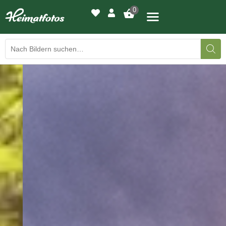
0
BILDERGALERIE
DRUCKQUALITÄTEN
LED-LEUCHTBILDER
WIR DRUCKEN IHR BILD
AUSSTELLUNGEN
HEIMATLICHTER
KONTAKT