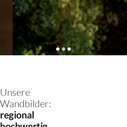
Wanderausstellung Pfalz
Eine mystische Reise durch
den Pfälzerwald
Unsere
neue Stationen in Planung
Wandbilder:
Mehr zur Ausstellung
regional
hochwertig