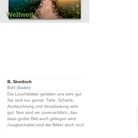
Weltweit
B. Streibich
Thomas Lange
.
Bühl (Baden)
Herxheim
Die Leuchtbilder gefallen uns sehr gut.
Das Bild wurde einwandfrei
Sie sind nur genial. Tiefe, Schärfe,
habe es direkt ausgepack
n
Ausleuchtung und Verarbeitung sehr
aufgehängt. Das Bild sieh
gut. Nun sind wir zuversichtlich, das
und passt sehr gut in mei
dass große Bild auch gelingen wird.
bedanke mich für die kom
Ausgeschaltet sind die Bilder doch recht
Beratung beim Kauf.
dunkel. Darauf hatten sie uns jedoch
vorbereitet. Well done 🙋‍♀️👍🙏