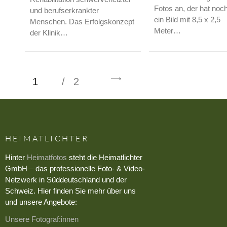
Fotos an, der hat noch
und berufserkrankter
ein Bild mit 8,5 x 2,5
Menschen. Das Erfolgskonzept
Meter…
der Klinik…
1
2
>
HEIMATLICHTER
Hinter
Heimatfotos
steht die Heimatlichter
GmbH – das professionelle Foto- & Video-
Netzwerk in Süddeutschland und der
Schweiz. Hier finden Sie mehr über uns
und unsere Angebote:
Unsere Fotograf:innen