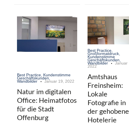
Best Practice
,
Großformatdruck
,
Kundenstimme
Geschäftskunden
,
Wandbilder
Januar 
2022
Amtshaus
Best Practice
,
Kundenstimme
Geschäftskunden
,
Wandbilder
Januar 19, 2022
Freinsheim:
Natur im digitalen
Lokale
Office: Heimatfotos
Fotografie in
für die Stadt
der gehoben
Offenburg
Hotelerie