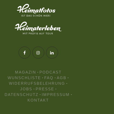
MAGAZIN
·
PODCAST
WUNSCHLISTE
·
FAQ
·
AGB
·
WIDERRUFSBELEHRUNG
·
JOBS
·
PRESSE
·
DATENSCHUTZ
·
IMPRESSUM
·
KONTAKT