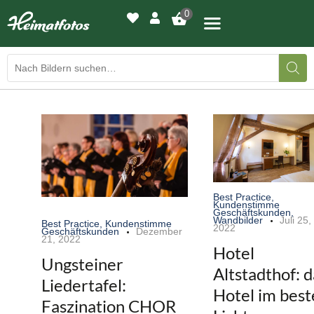
0
BILDERGALERIE
DRUCKQUALITÄTEN
LED-LEUCHTBILDER
Best Practice
,
Kundenstimme
WIR DRUCKEN IHR BILD
Geschäftskunden
,
Wandbilder
Juli 25,
Best Practice
,
Kundenstimme
2022
Geschäftskunden
Dezember
21, 2022
AUSSTELLUNGEN
Hotel
Ungsteiner
Altstadthof: d
HEIMATLICHTER
Liedertafel:
Hotel im best
Faszination CHOR
KONTAKT