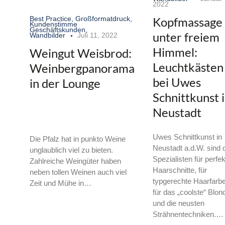
2022
Best Practice
,
Großformatdruck
,
Kopfmassage
Kundenstimme
Geschäftskunden
,
unter freiem
Wandbilder
Juli 11, 2022
Himmel:
Weingut Weisbrod:
Leuchtkästen
Weinbergpanorama
bei Uwes
in der Lounge
Schnittkunst 
Neustadt
Uwes Schnittkunst in
Die Pfalz hat in punkto Weine
Neustadt a.d.W. sind 
unglaublich viel zu bieten.
Spezialisten für perfe
Zahlreiche Weingüter haben
Haarschnitte, für
neben tollen Weinen auch viel
typgerechte Haarfarb
Zeit und Mühe in…
für das „coolste“ Blon
und die neusten
Strähnentechniken.…