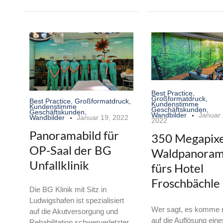
Best Practice
,
Großformatdruck
,
Best Practice
,
Großformatdruck
,
Kundenstimme
Kundenstimme
Geschäftskunden
,
Geschäftskunden
,
Wandbilder
Januar 
Wandbilder
Januar 19, 2022
2022
Panoramabild für
350 Megapixe
OP-Saal der BG
Waldpanora
Unfallklinik
fürs Hotel
Froschbächle
Die BG Klinik mit Sitz in
Ludwigshafen ist spezialisiert
Wer sagt, es komme n
auf die Akutversorgung und
auf die Auflösung eine
Rehabilitation schwerverletzter