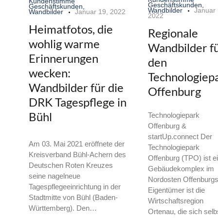
Kundenstimme
Geschäftskunden
,
Geschäftskunden
,
Wandbilder
Januar 
Wandbilder
Januar 19, 2022
2022
Heimatfotos, die
Regionale
wohlig warme
Wandbilder f
Erinnerungen
den
wecken:
Technologiep
Wandbilder für die
Offenburg
DRK Tagespflege in
Bühl
Technologiepark
Offenburg &
startUp.connect Der
Am 03. Mai 2021 eröffnete der
Technologiepark
Kreisverband Bühl-Achern des
Offenburg (TPO) ist e
Deutschen Roten Kreuzes
Gebäudekomplex im
seine nagelneue
Nordosten Offenburgs
Tagespflegeeinrichtung in der
Eigentümer ist die
Stadtmitte von Bühl (Baden-
Wirtschaftsregion
Württemberg). Den…
Ortenau, die sich sel