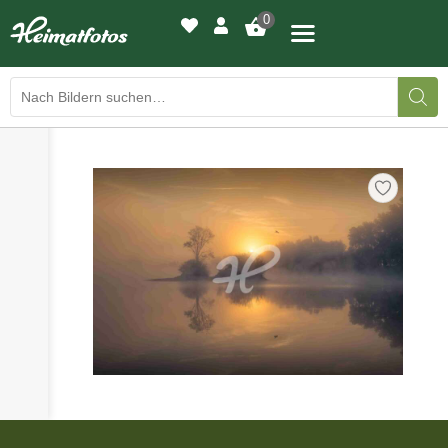
0
›
›
BILDERGALERIE
DRUCKQUALITÄTEN
›
LED-LEUCHTBILDER
›
WIR DRUCKEN IHR BILD
›
AUSSTELLUNGEN
›
HEIMATLICHTER
KONTAKT
›