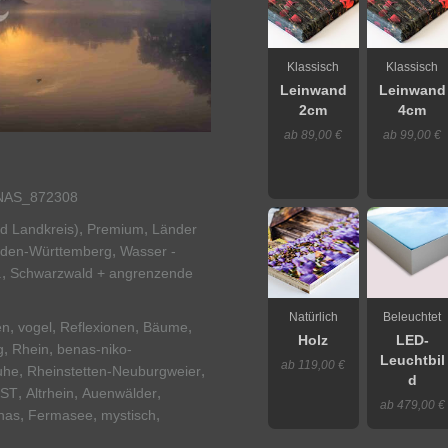
Klassisch
Klassisch
Leinwand
Leinwand
2cm
4cm
ab 89,00 €
ab 99,00 €
NAS_872308
,
,
nd Landkreis)
Premium
Länder
,
den-Württemberg
Wasser -
,
.
Schwarzwald + angrenzende
Natürlich
Beleuchtet
,
,
,
,
en
vogel
Reflexionen
Bäume
Holz
LED-
,
,
g
Rhein
benas-niko-
Leuchtbil
ab 119,00 €
,
,
uhe
Rheinstetten-Neuburgweier
d
,
,
,
ST
Altrhein
Auenwälder
ab 479,00 €
,
,
,
nas
Fermasee
mystisch