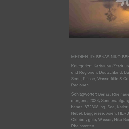
MEDIEN-ID:
BENAS-NIKO-BE
Kategorien:
Karlsruhe (Stadt u
,
,
und Regionen
Deutschland
Ba
Seen, Flüsse, Wasserfälle & Co
Regionen
Schlagwörter:
,
Benas
Rheinau
,
,
morgens
2023
Sonnenaufgan
,
,
benas_872308.jpg
See
Karlsr
,
,
,
Nebel
Baggersee
Auen
HERB
,
,
,
Oktober
gelb
Wasser
Niko Be
Rheinstetten