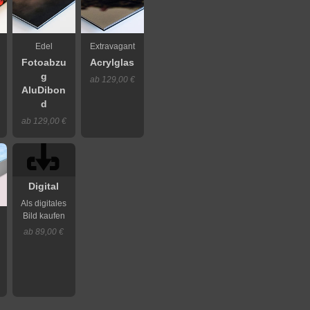
Edel
Extravagant
Fotoabzu
Acrylglas
g
ab 129,00 €
AluDibon
d
ab 129,00 €
Digital
Als digitales
Bild kaufen
ab 89,00 €