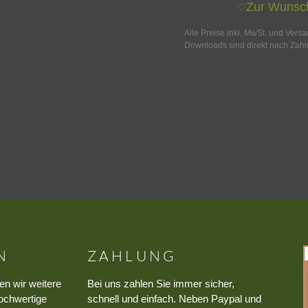
Zur Wunsch
♡
Alle Preise inkl. MwSt. und Vers
Downloads sind direkt nach Zahl
N
ZAHLUNG
en wir weitere
Bei uns zahlen Sie immer sicher,
ochwertige
schnell und einfach. Neben Paypal und