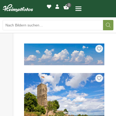
0
›
›
BILDERGALERIE
DRUCKQUALITÄTEN
›
LED-LEUCHTBILDER
›
WIR DRUCKEN IHR BILD
›
AUSSTELLUNGEN
›
HEIMATLICHTER
KONTAKT
›