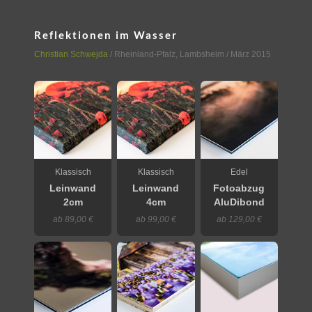
Reflektionen im Wasser
Christian Schwejda
/
Rheinland-Pfalz
,
Lambsheim
/ März 2015
Klassisch
Klassisch
Edel
Leinwand
Leinwand
Fotoabzug
2cm
4cm
AluDibond
ab 89,00 €
ab 99,00 €
ab 129,00 €