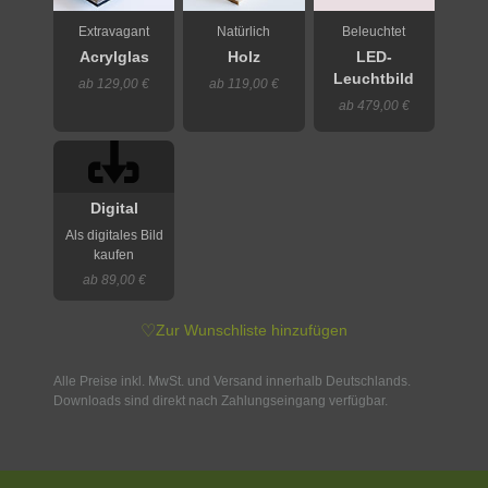
Extravagant
Natürlich
Beleuchtet
Acrylglas
Holz
LED-
Leuchtbild
ab 129,00 €
ab 119,00 €
ab 479,00 €
Digital
Als digitales Bild
kaufen
ab 89,00 €
♡
Zur Wunschliste hinzufügen
Alle Preise inkl. MwSt. und Versand innerhalb Deutschlands.
Downloads sind direkt nach Zahlungseingang verfügbar.