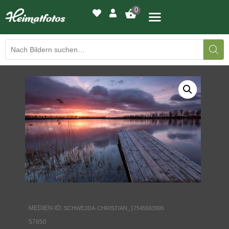
0
BILDERGALERIE
DRUCKQUALITÄTEN
LED-LEUCHTBILDER
WIR DRUCKEN IHR BILD
AUSSTELLUNGEN
HEIMATLICHTER
MEDIEN-ID:
SCHWEJDA-CHRISTIAN_17545563995
KONTAKT
57850