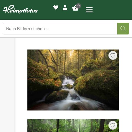
0
›
›
BILDERGALERIE
DRUCKQUALITÄTEN
›
LED-LEUCHTBILDER
›
WIR DRUCKEN IHR BILD
›
AUSSTELLUNGEN
›
HEIMATLICHTER
KONTAKT
›