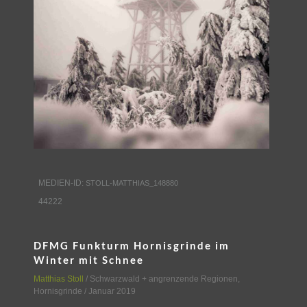
MEDIEN-ID:
STOLL-MATTHIAS_148880
44222
DFMG Funkturm Hornisgrinde im
Winter mit Schnee
Matthias Stoll
/
Schwarzwald + angrenzende Regionen
,
Hornisgrinde
/ Januar 2019