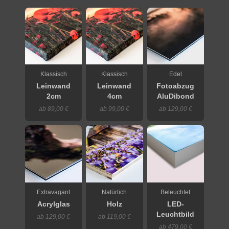
Klassisch
Klassisch
Edel
Leinwand
Leinwand
Fotoabzug
2cm
4cm
AluDibond
ab 89,00 €
ab 99,00 €
ab 129,00 €
Extravagant
Natürlich
Beleuchtet
Acrylglas
Holz
LED-
Leuchtbild
ab 129,00 €
ab 119,00 €
ab 479,00 €