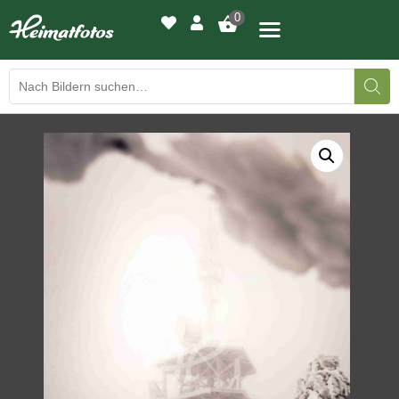
0
BILDERGALERIE
DRUCKQUALITÄTEN
LED-LEUCHTBILDER
WIR DRUCKEN IHR BILD
AUSSTELLUNGEN
HEIMATLICHTER
KONTAKT