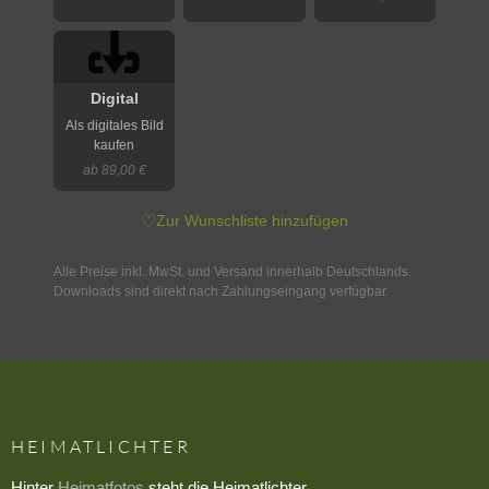
Digital
Als digitales Bild
kaufen
ab 89,00 €
♡
Zur Wunschliste hinzufügen
Alle Preise inkl. MwSt. und Versand innerhalb Deutschlands.
Downloads sind direkt nach Zahlungseingang verfügbar.
HEIMATLICHTER
Hinter
Heimatfotos
steht die Heimatlichter