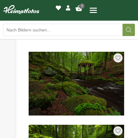
0
›
›
BILDERGALERIE
DRUCKQUALITÄTEN
›
LED-LEUCHTBILDER
›
WIR DRUCKEN IHR BILD
›
AUSSTELLUNGEN
›
HEIMATLICHTER
KONTAKT
›