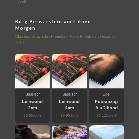
57597
Burg Berwarstein am frühen
Morgen
Christian Schwejda
/
Rheinland-Pfalz
,
Erlenbach
/ Dezember
2016
Klassisch
Klassisch
Edel
Leinwand
Leinwand
Fotoabzug
2cm
4cm
AluDibond
ab 89,00 €
ab 99,00 €
ab 129,00 €