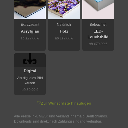
Extravagant
Natürlich
Beleuchtet
Acrylglas
Holz
LED-
Leuchtbild
ab 129,00 €
ab 119,00 €
ab 479,00 €
Digital
Als digitales Bild
kaufen
ab 89,00 €
♡
Zur Wunschliste hinzufügen
Alle Preise inkl. MwSt. und Versand innerhalb Deutschlands.
Downloads sind direkt nach Zahlungseingang verfügbar.