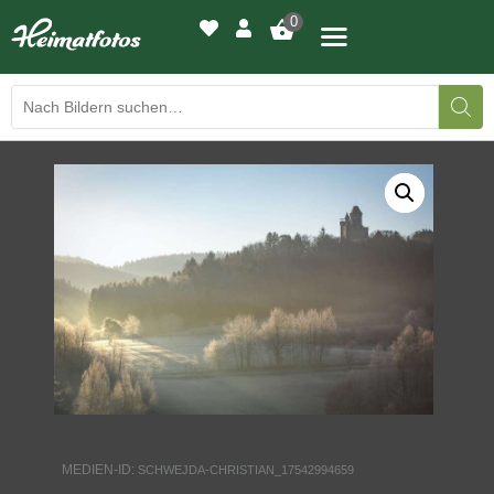
0
BILDERGALERIE
DRUCKQUALITÄTEN
LED-LEUCHTBILDER
WIR DRUCKEN IHR BILD
AUSSTELLUNGEN
HEIMATLICHTER
MEDIEN-ID:
SCHWEJDA-CHRISTIAN_17542994659
KONTAKT