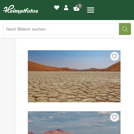
0
›
›
BILDERGALERIE
DRUCKQUALITÄTEN
›
LED-LEUCHTBILDER
›
WIR DRUCKEN IHR BILD
›
AUSSTELLUNGEN
›
HEIMATLICHTER
KONTAKT
›