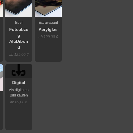
Edel
Extravagant
Fotoabzu
Acrylglas
g
ab 129,00 €
AluDibon
d
ab 129,00 €
Digital
Als digitales
Bild kaufen
ab 89,00 €