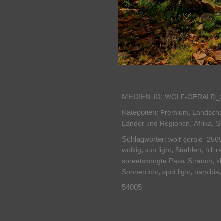
MEDIEN-ID:
WOLF-GERALD_
Kategorien:
,
Premium
Landscha
,
,
Länder und Regionen
Afrika
S
Schlagwörter:
wolf-gerald_256
,
,
,
wolkig
sun light
Strahlen
hill 
,
,
spreetshoogte Pass
Strauch
k
,
,
Sonnenlicht
spot light
namibia
54005