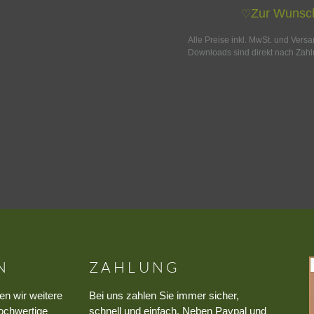
Zur Wunsch
♡
Alle Preise inkl. MwSt. und Vers
Downloads sind direkt nach Zahl
N
ZAHLUNG
en wir weitere
Bei uns zahlen Sie immer sicher,
ochwertige
schnell und einfach. Neben Paypal und