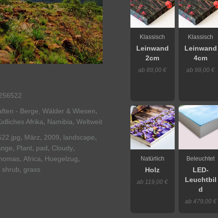
Klassisch
Klassisch
Leinwand
Leinwand
2cm
4cm
ab 89,00 €
ab 99,00 €
256522
,
ften - Berge, Wälder & Wiesen
,
,
üdliches Afrika
Namibia
Weltweit
,
,
,
,
522.jpg
März
2009
landscape
,
,
,
,
range
Plant
pad
Cloudy
,
,
,
homas
Africa
Huegelzug
Natürlich
Beleuchtet
,
,
shrub
grass
Holz
LED-
Leuchtbil
ab 119,00 €
d
ab 479,00 €