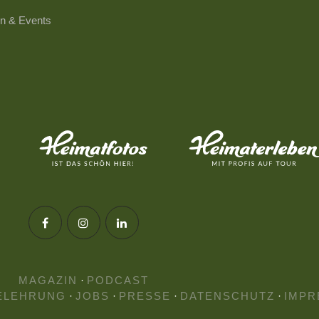
n & Events
MAGAZIN
·
PODCAST
ELEHRUNG
·
JOBS
·
PRESSE
·
DATENSCHUTZ
·
IMPR