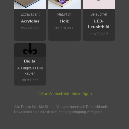
Extravagant
Natürlich
Beleuchtet
Acrylglas
Holz
LED-
Leuchtbild
ab 129,00 €
ab 119,00 €
ab 479,00 €
Digital
Als digitales Bild
kaufen
ab 89,00 €
♡
Zur Wunschliste hinzufügen
Alle Preise inkl. MwSt. und Versand innerhalb Deutschlands.
Downloads sind direkt nach Zahlungseingang verfügbar.