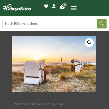
0
BILDERGALERIE
DRUCKQUALITÄTEN
LED-LEUCHTBILDER
WIR DRUCKEN IHR BILD
AUSSTELLUNGEN
HEIMATLICHTER
MEDIEN-ID:
FLATOW-PATRICIA_193743
KONTAKT