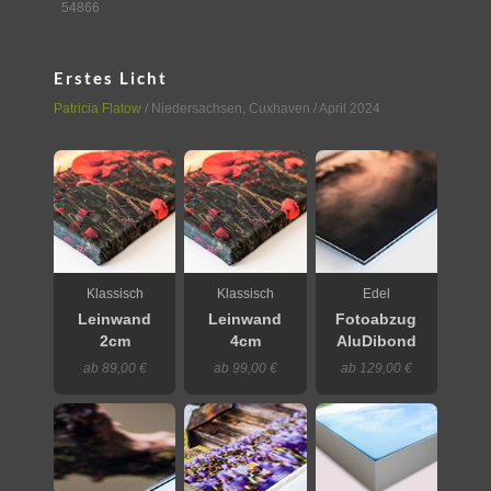
54866
Erstes Licht
Patricia Flatow
/
Niedersachsen
,
Cuxhaven
/ April 2024
Klassisch
Klassisch
Edel
Leinwand
Leinwand
Fotoabzug
2cm
4cm
AluDibond
ab 89,00 €
ab 99,00 €
ab 129,00 €