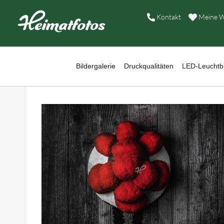
B
Kontakt
Meine W
D
›
L
Bildergalerie
Druckqualitäten
LED-Leuchtbi
›
W
B
›
A
›
H
›
K
›