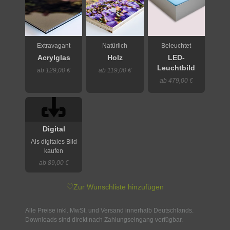
Extravagant
Natürlich
Beleuchtet
Acrylglas
Holz
LED-
Leuchtbild
ab 129,00 €
ab 119,00 €
ab 479,00 €
Digital
Als digitales Bild
kaufen
ab 89,00 €
♡
Zur Wunschliste hinzufügen
Alle Preise inkl. MwSt. und Versand innerhalb Deutschlands.
Downloads sind direkt nach Zahlungseingang verfügbar.