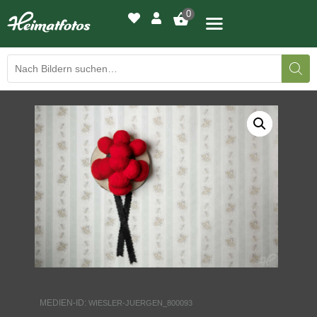
0
BILDERGALERIE
DRUCKQUALITÄTEN
LED-LEUCHTBILDER
WIR DRUCKEN IHR BILD
AUSSTELLUNGEN
HEIMATLICHTER
MEDIEN-ID:
WIESLER-JUERGEN_800093
KONTAKT