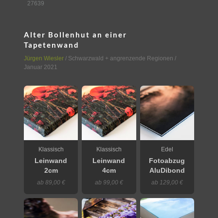
27639
Alter Bollenhut an einer
Tapetenwand
Jürgen Wiesler
/
Schwarzwald + angrenzende Regionen
/
Januar 2021
Klassisch
Klassisch
Edel
Leinwand
Leinwand
Fotoabzug
2cm
4cm
AluDibond
ab 89,00 €
ab 99,00 €
ab 129,00 €