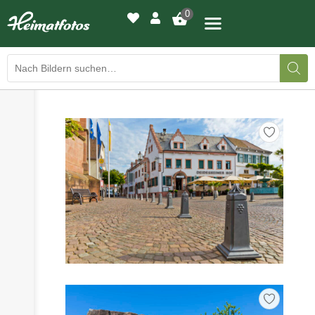
0
›
›
BILDERGALERIE
DRUCKQUALITÄTEN
›
LED-LEUCHTBILDER
›
WIR DRUCKEN IHR BILD
›
AUSSTELLUNGEN
›
HEIMATLICHTER
KONTAKT
›