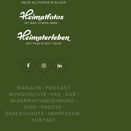
MAGAZIN
·
PODCAST
WUNSCHLISTE
·
FAQ
·
AGB
·
WIDERRUFSBELEHRUNG
·
JOBS
·
PRESSE
·
DATENSCHUTZ
·
IMPRESSUM
·
KONTAKT