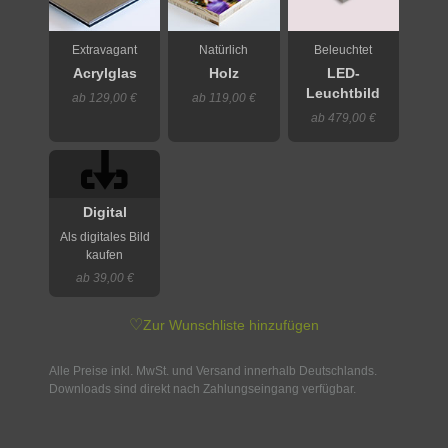
Extravagant
Natürlich
Beleuchtet
Acrylglas
Holz
LED-
Leuchtbild
ab 129,00 €
ab 119,00 €
ab 479,00 €
Digital
Als digitales Bild
kaufen
ab 39,00 €
♡
Zur Wunschliste hinzufügen
Alle Preise inkl. MwSt. und Versand innerhalb Deutschlands.
Downloads sind direkt nach Zahlungseingang verfügbar.