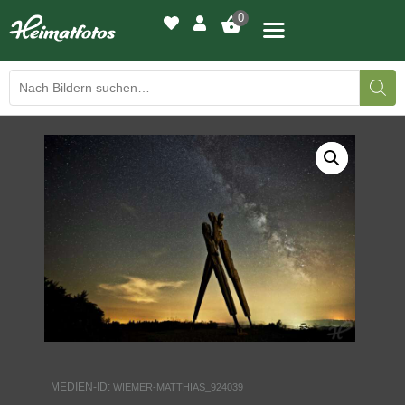
0
BILDERGALERIE
DRUCKQUALITÄTEN
LED-LEUCHTBILDER
WIR DRUCKEN IHR BILD
AUSSTELLUNGEN
HEIMATLICHTER
MEDIEN-ID:
WIEMER-MATTHIAS_924039
KONTAKT