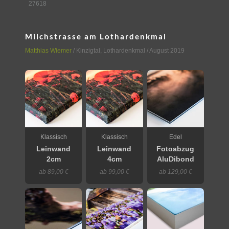
27618
Milchstrasse am Lothardenkmal
Matthias Wiemer
/
Kinzigtal
,
Lothardenkmal
/ August 2019
Klassisch
Klassisch
Edel
Leinwand
Leinwand
Fotoabzug
2cm
4cm
AluDibond
ab 89,00 €
ab 99,00 €
ab 129,00 €