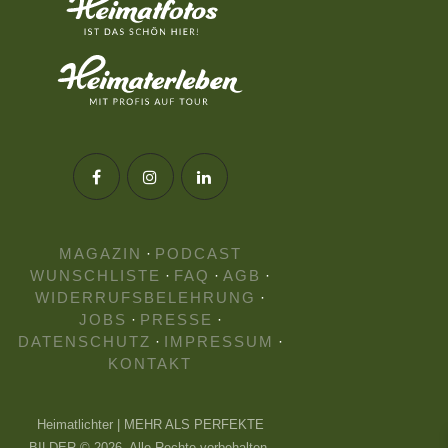
MAGAZIN
·
PODCAST
WUNSCHLISTE
·
FAQ
·
AGB
·
WIDERRUFSBELEHRUNG
·
JOBS
·
PRESSE
·
DATENSCHUTZ
·
IMPRESSUM
·
KONTAKT
Heimatlichter | MEHR ALS PERFEKTE
BILDER © 2026. Alle Rechte vorbehalten.