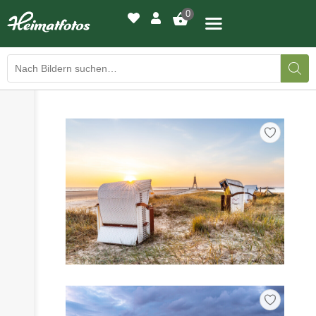
0
›
›
BILDERGALERIE
DRUCKQUALITÄTEN
›
LED-LEUCHTBILDER
›
WIR DRUCKEN IHR BILD
›
AUSSTELLUNGEN
›
HEIMATLICHTER
KONTAKT
›