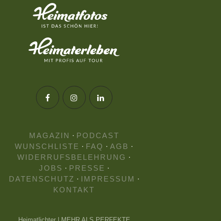
MAGAZIN
·
PODCAST
WUNSCHLISTE
·
FAQ
·
AGB
·
WIDERRUFSBELEHRUNG
·
JOBS
·
PRESSE
·
DATENSCHUTZ
·
IMPRESSUM
·
KONTAKT
Heimatlichter | MEHR ALS PERFEKTE