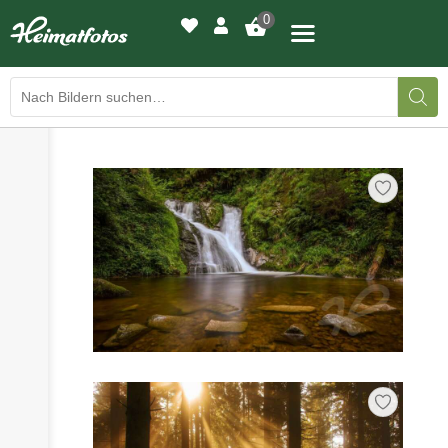
0
›
›
BILDERGALERIE
DRUCKQUALITÄTEN
›
LED-LEUCHTBILDER
›
WIR DRUCKEN IHR BILD
›
AUSSTELLUNGEN
›
HEIMATLICHTER
KONTAKT
›