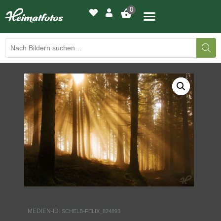
0
BILDERGALERIE
DRUCKQUALITÄTEN
LED-LEUCHTBILDER
WIR DRUCKEN IHR BILD
AUSSTELLUNGEN
HEIMATLICHTER
MEDIEN-ID:
SCHELB-FELIX_824893
KONTAKT