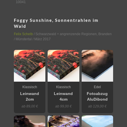
10041
Foggy Sunshine, Sonnentrahlen im
Wald
Felix Schelb
/
Schwarzwald + angrenzende Regionen
,
Branden
/ Münstertal
/ März 2017
Klassisch
Klassisch
Edel
Leinwand
Leinwand
Fotoabzug
2cm
4cm
AluDibond
ab 89,00 €
ab 99,00 €
ab 129,00 €