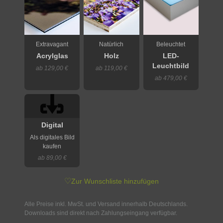
Extravagant
Natürlich
Beleuchtet
Acrylglas
Holz
LED-
Leuchtbild
ab 129,00 €
ab 119,00 €
ab 479,00 €
Digital
Als digitales Bild
kaufen
ab 89,00 €
♡
Zur Wunschliste hinzufügen
Alle Preise inkl. MwSt. und Versand innerhalb Deutschlands.
Downloads sind direkt nach Zahlungseingang verfügbar.