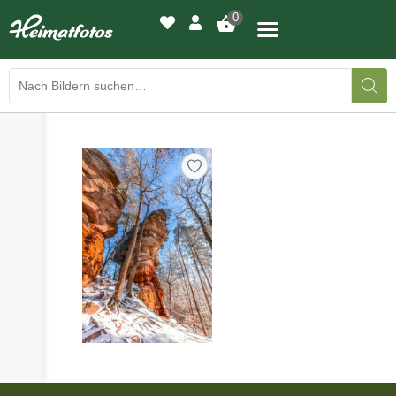
0
›
›
BILDERGALERIE
DRUCKQUALITÄTEN
›
LED-LEUCHTBILDER
›
WIR DRUCKEN IHR BILD
›
AUSSTELLUNGEN
›
HEIMATLICHTER
KONTAKT
›