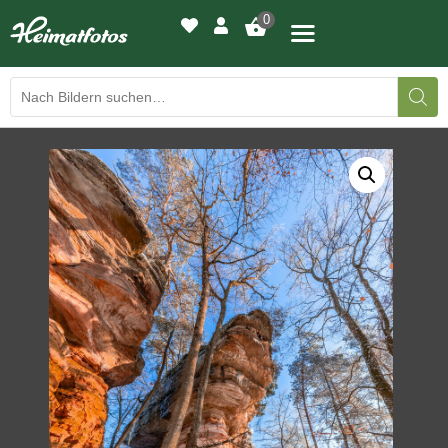
0
BILDERGALERIE
DRUCKQUALITÄTEN
LED-LEUCHTBILDER
WIR DRUCKEN IHR BILD
AUSSTELLUNGEN
HEIMATLICHTER
KONTAKT