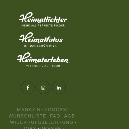
MAGAZIN
·
PODCAST
WUNSCHLISTE
·
FAQ
·
AGB
·
WIDERRUFSBELEHRUNG
·
JOBS
·
PRESSE
·