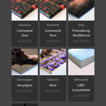
Klassisch
Klassisch
Edel
Leinwand
Leinwand
Fotoabzug
2cm
4cm
AluDibond
ab 89,00 €
ab 99,00 €
ab 129,00 €
Extravagant
Natürlich
Beleuchtet
Acrylglas
Holz
LED-
Leuchtbild
ab 129,00 €
ab 119,00 €
ab 479,00 €