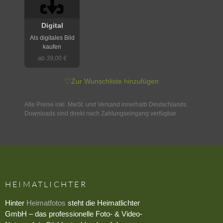
Digital
Als digitales Bild
kaufen
ab 39,00 €
♡
Zur Wunschliste hinzufügen
Alle Preise inkl. MwSt. und Versand innerhalb Deutschlands.
Downloads sind direkt nach Zahlungseingang verfügbar.
HEIMATLICHTER
Hinter
Heimatfotos
steht die Heimatlichter
GmbH – das professionelle Foto- & Video-