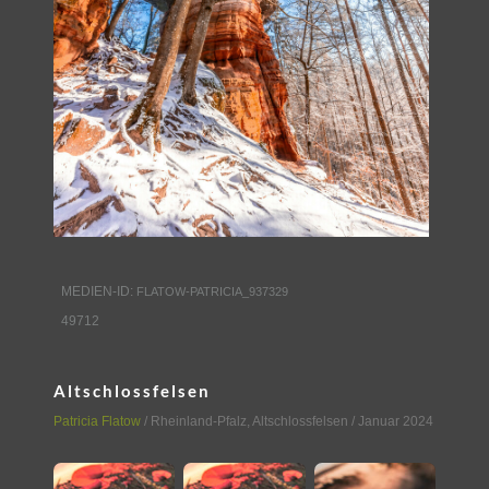
MEDIEN-ID:
FLATOW-PATRICIA_937329
49712
Altschlossfelsen
Patricia Flatow
/
Rheinland-Pfalz
,
Altschlossfelsen
/ Januar 2024