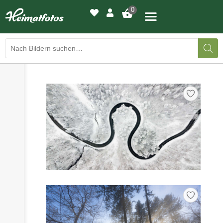
0
›
›
BILDERGALERIE
DRUCKQUALITÄTEN
›
LED-LEUCHTBILDER
›
WIR DRUCKEN IHR BILD
›
AUSSTELLUNGEN
›
HEIMATLICHTER
KONTAKT
›