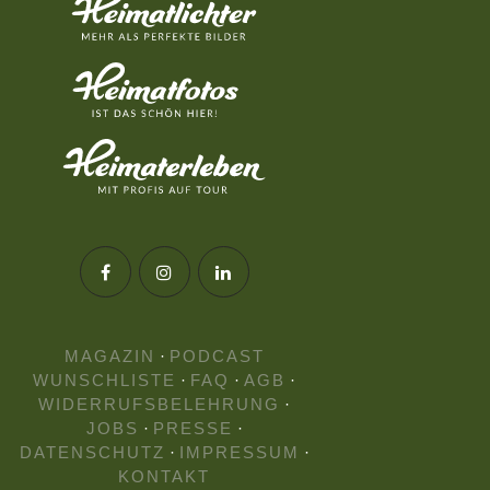
MAGAZIN
·
PODCAST
WUNSCHLISTE
·
FAQ
·
AGB
·
WIDERRUFSBELEHRUNG
·
JOBS
·
PRESSE
·
DATENSCHUTZ
·
IMPRESSUM
·
KONTAKT