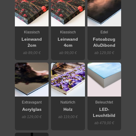
Klassisch
Klassisch
Edel
Leinwand
Leinwand
Fotoabzug
2cm
4cm
AluDibond
ab 89,00 €
ab 99,00 €
ab 129,00 €
Extravagant
Natürlich
Beleuchtet
Acrylglas
Holz
LED-
Leuchtbild
ab 129,00 €
ab 119,00 €
ab 479,00 €