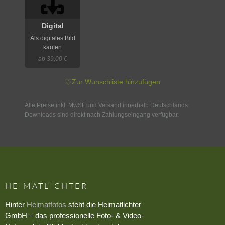
Digital
Als digitales Bild
kaufen
ab 39,00 €
♡
Zur Wunschliste hinzufügen
Alle Preise inkl. MwSt. und Versand innerhalb Deutschlands.
Downloads sind direkt nach Zahlungseingang verfügbar.
HEIMATLICHTER
Hinter
Heimatfotos
steht die Heimatlichter
GmbH – das professionelle Foto- & Video-