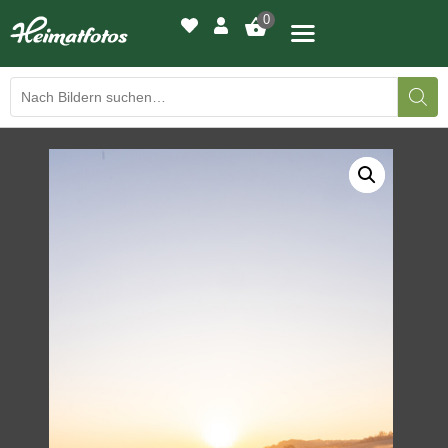
0
BILDERGALERIE
DRUCKQUALITÄTEN
LED-LEUCHTBILDER
WIR DRUCKEN IHR BILD
AUSSTELLUNGEN
HEIMATLICHTER
KONTAKT