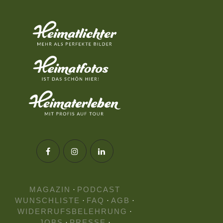
MAGAZIN
·
PODCAST
WUNSCHLISTE
·
FAQ
·
AGB
·
WIDERRUFSBELEHRUNG
·
JOBS
·
PRESSE
·