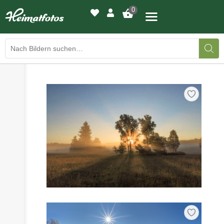
0
›
›
BILDERGALERIE
DRUCKQUALITÄTEN
›
LED-LEUCHTBILDER
›
WIR DRUCKEN IHR BILD
›
AUSSTELLUNGEN
›
HEIMATLICHTER
KONTAKT
›