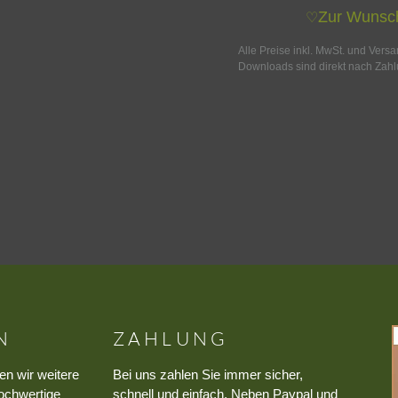
Zur Wunsch
♡
Alle Preise inkl. MwSt. und Vers
Downloads sind direkt nach Zahl
N
ZAHLUNG
en wir weitere
Bei uns zahlen Sie immer sicher,
ochwertige
schnell und einfach. Neben Paypal und