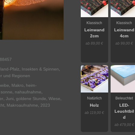
Klassisch
Klassisch
Leinwand
Leinwand
2cm
4cm
ab 89,00 €
ab 99,00 €
88457
,
,
land-Pfalz
Insekten & Spinnen
r und Regionen
,
,
eibe
Makro
heim-
,
,
,
sonne
nahaufnahme
,
,
,
,
Natürlich
Beleuchtet
er
Juni
goldene Stunde
Wiese
,
,
cht
Makroaufnahme
2023
Holz
LED-
Leuchtbil
ab 119,00 €
d
ab 479,00 €