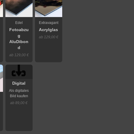
Edel
Extravagant
Fotoabzu
Acrylglas
g
ab 129,00 €
AluDibon
d
ab 129,00 €
Digital
Als digitales
Bild kaufen
ab 89,00 €