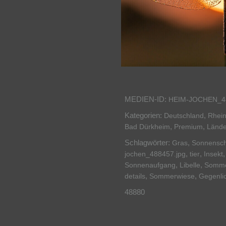
MEDIEN-ID:
HEIM-JOCHEN_4
Kategorien:
,
Deutschland
Rhein
,
,
Bad Dürkheim
Premium
Lände
Schlagwörter:
,
Gras
Sonnensch
,
,
jochen_488457.jpg
tier
Insekt
,
,
Sonnenaufgang
Libelle
Somm
,
,
details
Sommerwiese
Gegenli
48880