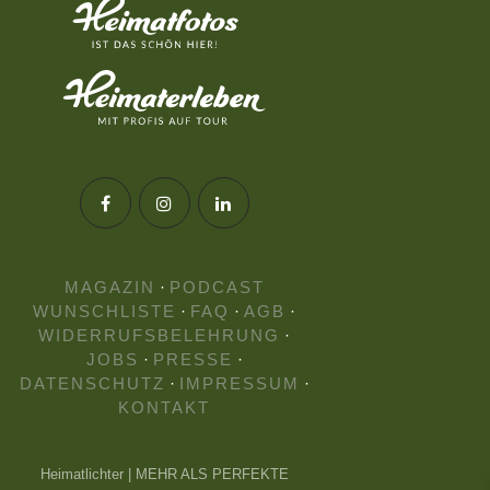
MAGAZIN
·
PODCAST
WUNSCHLISTE
·
FAQ
·
AGB
·
WIDERRUFSBELEHRUNG
·
JOBS
·
PRESSE
·
DATENSCHUTZ
·
IMPRESSUM
·
KONTAKT
Heimatlichter | MEHR ALS PERFEKTE