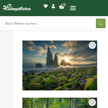
0
›
›
BILDERGALERIE
DRUCKQUALITÄTEN
›
LED-LEUCHTBILDER
›
WIR DRUCKEN IHR BILD
›
AUSSTELLUNGEN
›
HEIMATLICHTER
KONTAKT
›