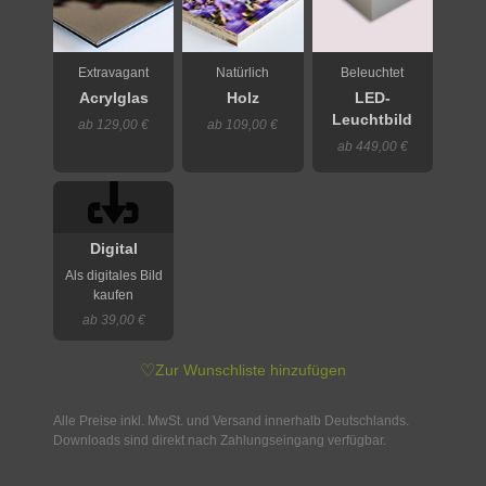
Extravagant
Natürlich
Beleuchtet
Acrylglas
Holz
LED-
Leuchtbild
ab 129,00 €
ab 109,00 €
ab 449,00 €
Digital
Als digitales Bild
kaufen
ab 39,00 €
♡
Zur Wunschliste hinzufügen
Alle Preise inkl. MwSt. und Versand innerhalb Deutschlands.
Downloads sind direkt nach Zahlungseingang verfügbar.