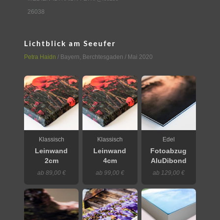
26038
Lichtblick am Seeufer
Petra Haidn
/
Bayern
,
Berchtesgaden
/ Mai 2020
Klassisch
Klassisch
Edel
Leinwand
Leinwand
Fotoabzug
2cm
4cm
AluDibond
ab 89,00 €
ab 99,00 €
ab 129,00 €