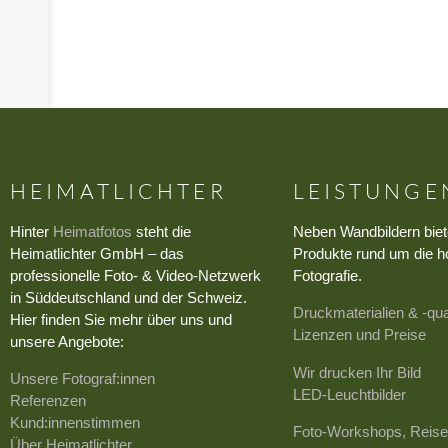
HEIMATLICHTER
LEISTUNGE
Hinter
Heimatfotos
steht die
Neben Wandbildern biet
Heimatlichter GmbH – das
Produkte rund um die h
professionelle Foto- & Video-Netzwerk
Fotografie.
in Süddeutschland und der Schweiz.
Druckmaterialien & -qua
Hier finden Sie mehr über uns und
Lizenzen und Preise
unsere Angebote:
Wir drucken Ihr Bild
Unsere Fotograf:innen
LED-Leuchtbilder
Referenzen
Kund:innenstimmen
Foto-Workshops, Reise
Über Heimatlichter