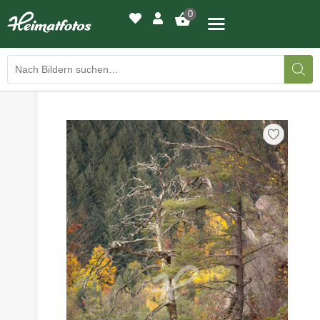
0
›
›
BILDERGALERIE
DRUCKQUALITÄTEN
›
LED-LEUCHTBILDER
›
WIR DRUCKEN IHR BILD
›
AUSSTELLUNGEN
›
HEIMATLICHTER
KONTAKT
›