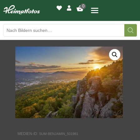
0
BILDERGALERIE
DRUCKQUALITÄTEN
LED-LEUCHTBILDER
WIR DRUCKEN IHR BILD
AUSSTELLUNGEN
HEIMATLICHTER
MEDIEN-ID:
SUM-BENJAMIN_501981
KONTAKT