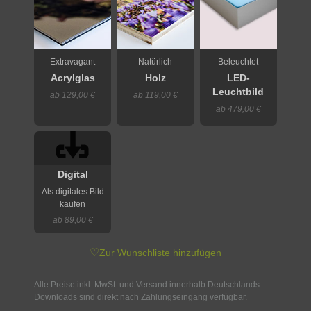
Extravagant
Natürlich
Beleuchtet
Acrylglas
Holz
LED-
Leuchtbild
ab 129,00 €
ab 119,00 €
ab 479,00 €
Digital
Als digitales Bild
kaufen
ab 89,00 €
♡
Zur Wunschliste hinzufügen
Alle Preise inkl. MwSt. und Versand innerhalb Deutschlands.
Downloads sind direkt nach Zahlungseingang verfügbar.